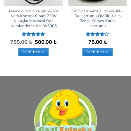
KULUÇKA KONTROL CIHAZLARI
HORTUM BAĞLANTI MALZEMELERI
Nem Kontrol Cihazı 220V
Su Hortumu Örgülü Kalın
Kuluçka Makinesi Oda
Bahçe Kümes Kafes
Nemlendirme XH-W3005
Hortumu
Orijinal
Şu
755.00
5 üzerinden
₺
500.00
₺
5
75.00
₺
fiyat:
andaki
5
oy aldı
üzerinden
755.00 ₺.
fiyat:
4
oy aldı
SEPETE EKLE
SEPETE EKLE
500.00 ₺.