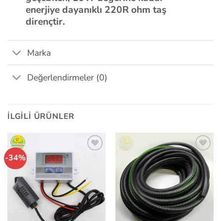
enerjiye dayanıklı 220R ohm taş
dirençtir.
Marka
Değerlendirmeler (0)
İLGILI ÜRÜNLER
-34%
İstek
İstek
Listeme
Listeme
Ekle
Ekle