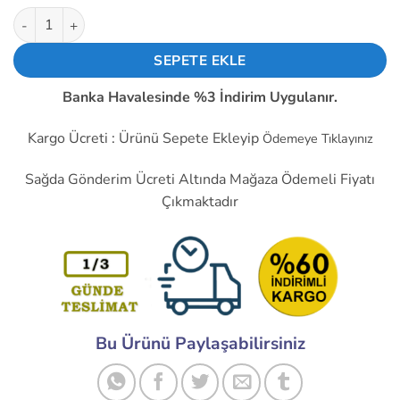
dayanarak
Buhar Nem Makinesi 20mm Kablolu Beyaz Contalı Seramik Disk
5 üzerinden
5
puan aldı
SEPETE EKLE
Banka Havalesinde %3 İndirim Uygulanır.
Kargo Ücreti : Ürünü Sepete Ekleyip
Ödemeye Tıklayınız
Sağda Gönderim Ücreti Altında Mağaza Ödemeli Fiyatı
Çıkmaktadır
Bu Ürünü Paylaşabilirsiniz