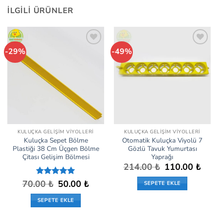
İLGILI ÜRÜNLER
-29%
-49%
İstek
İstek
Listeme
Listeme
Ekle
Ekle
KULUÇKA GELIŞIM VIYOLLERI
KULUÇKA GELIŞIM VIYOLLERI
Kuluçka Sepet Bölme
Otomatik Kuluçka Viyolü 7
Plastiği 38 Cm Üçgen Bölme
Gözlü Tavuk Yumurtası
Çitası Gelişim Bölmesi
Yaprağı
Orijinal
Şu
214.00
₺
110.00
₺
fiyat:
andak
214.00 ₺.
fiyat:
Orijinal
Şu
70.00
5 üzerinden
₺
50.00
₺
SEPETE EKLE
110.0
fiyat:
andaki
5
oy aldı
70.00 ₺.
fiyat:
SEPETE EKLE
50.00 ₺.