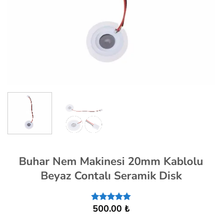
Buhar Nem Makinesi 20mm Kablolu
Beyaz Contalı Seramik Disk
500.00
₺
1
müşteri
puanına