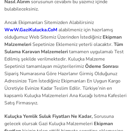
Nasıl Alırım
sorusunun cevabını bu yazımız içinde
bulabileceksiniz.
Ancak Ekipmanları Sitemizden Alabilirsiniz
WwW.GaziKulucka.CoM
alabilmeniz için hazırlamış
olduğumuz Web Sitemiz Üzerinden İstediğiniz
Ekipman
Malzemeleri
Sepetinize Eklemeniz yeterli olacaktır.
Tüm
Sulama Karavan Malzemeleri
tamamen uygulamalı Test
Edilmiş şekilde verilmektedir. Kuluçka Malzeme
Sepetinizi tamamlayan müşterilerimiz
Ödeme Sonrası
Sipariş Numarasına Göre Hazırlanır Girmiş Olduğunuz
Adresinize Tüm İstediğiniz Ekipmanları En Uygun Kargo
Ücretiyle Evinize Kadar Teslim Edilir. Türkiye’nin en
kapsamlı Kuluçka Malzemeleri Ana Kucağı Isıtma Kafesleri
Satış Firmasıyız.
Kuluçka Yemlik Suluk Fiyatları Ne Kadar,
Sorusuna
gelecek olursak Gazi Kuluçka Malzemeleri
Ekipman
fiyatları
kişinin talep ettiği hizmete sepetine eklemesine