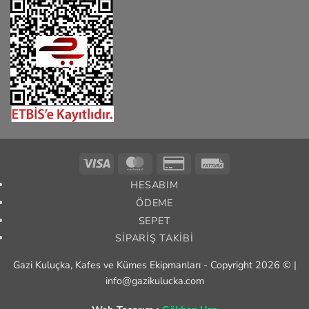
Visa
MasterCard
Credit
Fattura
Card
HESABIM
2
ÖDEME
SEPET
SIPARIŞ TAKIBI
Gazi Kuluçka, Kafes ve Kümes Ekipmanları - Copyright 2026 © |
info@gazikulucka.com