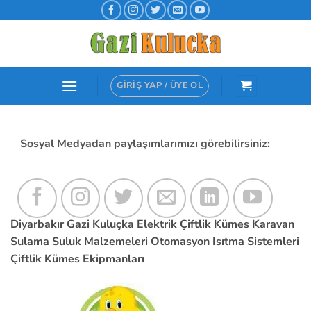
İçeriğe
atla
GIRIŞ YAP / ÜYE OL
Sosyal Medyadan paylaşımlarımızı görebilirsiniz:
Diyarbakır Gazi Kuluçka Elektrik Çiftlik Kümes Karavan
Sulama Suluk Malzemeleri Otomasyon Isıtma Sistemleri
Çiftlik Kümes Ekipmanları