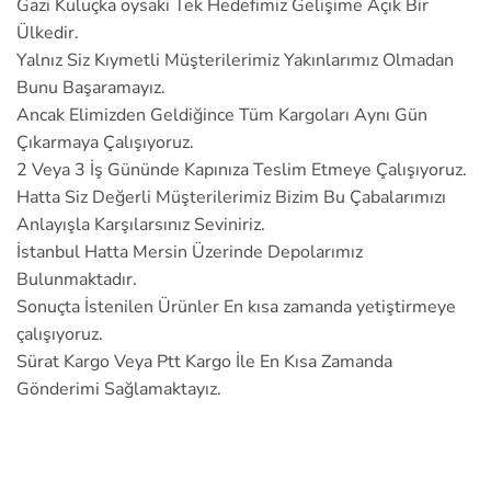
Gazi Kuluçka oysaki Tek Hedefimiz Gelişime Açık Bir
Ülkedir.
Yalnız Siz Kıymetli Müşterilerimiz Yakınlarımız Olmadan
Bunu Başaramayız.
Ancak Elimizden Geldiğince Tüm Kargoları Aynı Gün
Çıkarmaya Çalışıyoruz.
2 Veya 3 İş Gününde Kapınıza Teslim Etmeye Çalışıyoruz.
Hatta Siz Değerli Müşterilerimiz Bizim Bu Çabalarımızı
Anlayışla Karşılarsınız Seviniriz.
İstanbul Hatta Mersin Üzerinde Depolarımız
Bulunmaktadır.
Sonuçta İstenilen Ürünler En kısa zamanda yetiştirmeye
çalışıyoruz.
Sürat Kargo Veya Ptt Kargo İle En Kısa Zamanda
Gönderimi Sağlamaktayız.
ETİKETLER :
Diyarbakır Kuluçka Elektrik Çiftlik Kümes Sulama Malzemeleri
,
Diyarbakır Kuluçka Elektrik Çiftlik Kümes Sulama Malzemeleri Nerden Alınır
,