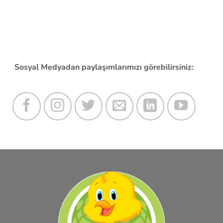
Satan Yerler
,
Diyarbakır Otomatik Suluk Satan Yerler
,
Diyarbakır Kabin
Ekipmanları Satan Yerler
,
Diyarbakır Kuluçka Tamiri Yapan Yerler
,
Diyarbakır
Akvaryum Isıtıcı Satan Yerler
,
Diyarbakır Akvaryum Malzemeleri Satan Yerler
,
Diyarbakır Petshop Malzemeleri Satan Yerler
,
Sosyal Medyadan paylaşımlarımızı görebilirsiniz: