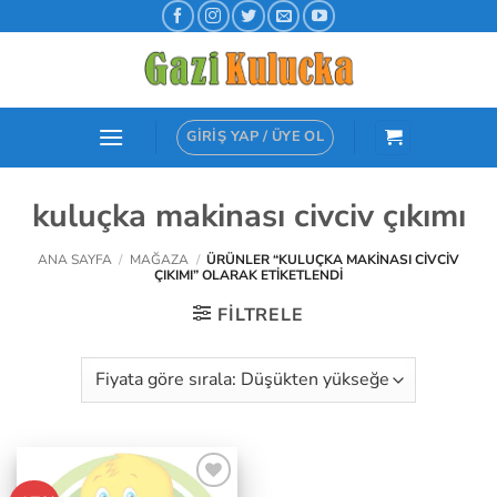
İçeriğe
atla
GIRIŞ YAP / ÜYE OL
kuluçka makinası civciv çıkımı
ANA SAYFA
/
MAĞAZA
/
ÜRÜNLER “KULUÇKA MAKINASI CIVCIV
ÇIKIMI” OLARAK ETIKETLENDI
FILTRELE