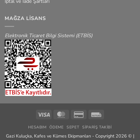
İptal ve İade Şartları
MAĞZA LISANS
Elektronik Ticaret Bilgi Sistemi (ETBİS)
Visa
MasterCard
Credit
Fattura
Card
HESABIM
ÖDEME
SEPET
SIPARIŞ TAKIBI
2
Gazi Kuluçka, Kafes ve Kümes Ekipmanları - Copyright 2026 © |