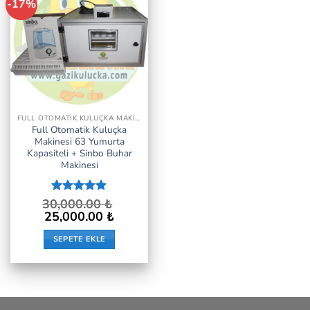
-17%
İstek
Listeme
Ekle
FULL OTOMATIK KULUÇKA MAKINASI NEM ISI ÇEVIRME HER ŞEY DAHIL
Full Otomatik Kuluçka
Makinesi 63 Yumurta
Kapasiteli + Sinbo Buhar
Makinesi
30,000.00
5 üzerinden
₺
5
oy aldı
Orijinal
Şu
25,000.00
₺
fiyat:
andaki
30,000.00 ₺.
fiyat:
SEPETE EKLE
25,000.00 ₺.