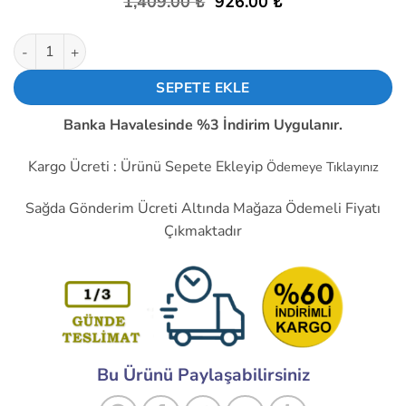
Orijinal
Şu
1,409.00
₺
926.00
₺
1
müşteri
fiyat:
andaki
puanına
dayanarak
1,409.00 ₺.
fiyat:
Termostat Kontrollü Uzun 3 Seramik Duyu Seti Civciv Hayvan K
5 üzerinden
926.00 ₺.
5
puan aldı
SEPETE EKLE
Banka Havalesinde %3 İndirim Uygulanır.
Kargo Ücreti : Ürünü Sepete Ekleyip
Ödemeye Tıklayınız
Sağda Gönderim Ücreti Altında Mağaza Ödemeli Fiyatı
Çıkmaktadır
Bu Ürünü Paylaşabilirsiniz