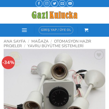
İçeriğe
atla
GIRIŞ YAP / ÜYE OL
ANA SAYFA
/
MAĞAZA
/
OTOMASYON HAZIR
PROJELER
/
YAVRU BÜYÜTME SISTEMLERI
-34%
İstek
Listeme
Ekle