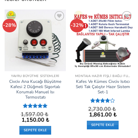
-28%
-32%
İstek
İstek
Listeme
Listeme
Ekle
Ekle
YAVRU BÜYÜTME SISTEMLERI
MONTAJA HAZIR FIŞLI BAĞLI FULL SETLER
Civciv Ana Kucağı Büyütme
Kafes Ve Kümes Civciv Isıtıcı
Kafesi 2 Düğmeli Sigortalı
Seti Tak Çalıştır Hazır Sistem
Korumalı Manuel Isı
Set-1
Termostatı
2,730.00
5
₺
üzerinden
1,597.00
5 üzerinden
₺
Orijinal
Şu
1,861.00
₺
fiyat:
andaki
4
oy aldı
5
oy aldı
Orijinal
Şu
1,150.00
₺
2,730.00 ₺.
fiyat:
fiyat:
andaki
SEPETE EKLE
1,861.00 ₺.
1,597.00 ₺.
fiyat:
SEPETE EKLE
1,150.00 ₺.