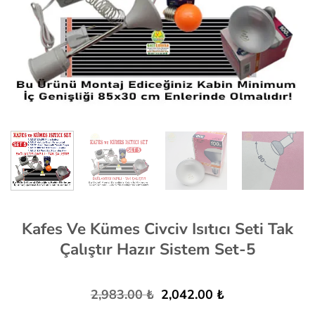
Kafes Ve Kümes Civciv Isıtıcı Seti Tak
Çalıştır Hazır Sistem Set-5
Orijinal
Şu
2,983.00
₺
2,042.00
₺
fiyat:
andaki