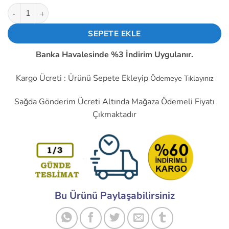
2,983.00 ₺.
fiyat:
Kafes Ve Kümes Civciv Isıtıcı Seti Tak Çalıştır Hazır Sistem Set
2,042.00 ₺.
SEPETE EKLE
Banka Havalesinde %3 İndirim Uygulanır.
Kargo Ücreti : Ürünü Sepete Ekleyip
Ödemeye Tıklayınız
Sağda Gönderim Ücreti Altında Mağaza Ödemeli Fiyatı
Çıkmaktadır
Bu Ürünü Paylaşabilirsiniz