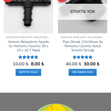
Ekle
Ekle
STOKTA YOK
HORTUM BAĞLANTI MALZEMELERI
HORTUM BAĞLANTI MALZEMELERI
Hortum Birleştirme Aparttı
Pipo Dirsek 1/2x16mm Su
Su Hortumu Uyumlu 16 x
Hortumu Uyumlu Suluk
16 x 16 T Nipel
Sistemi Dirseği
Orijinal
Şu
Orijinal
Şu
10.00
5 üzerinden
₺
8.00
₺
40.00
5 üzerinden
₺
30.00
₺
fiyat:
andaki
fiyat:
andaki
4.82
oy
4.86
oy
10.00 ₺.
fiyat:
40.00 ₺.
fiyat:
aldı
aldı
SEPETE EKLE
DEVAMINI OKU
8.00 ₺.
30.00 ₺