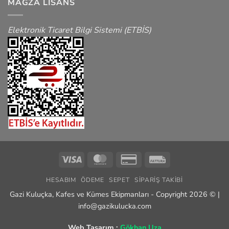
MAĞZA LISANS
Elektronik Ticaret Bilgi Sistemi (ETBİS)
Visa
MasterCard
Credit
Fattura
Card
HESABIM
ÖDEME
SEPET
SIPARIŞ TAKIBI
2
Gazi Kuluçka, Kafes ve Kümes Ekipmanları - Copyright 2026 © |
info@gazikulucka.com
Web Tasarım :
Gökhan Uza