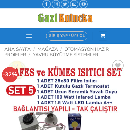
İçeriğe
atla
GIRIŞ YAP / ÜYE OL
ANA SAYFA
/
MAĞAZA
/
OTOMASYON HAZIR
PROJELER
/
YAVRU BÜYÜTME SISTEMLERI
-32%
İstek
Listeme
Ekle