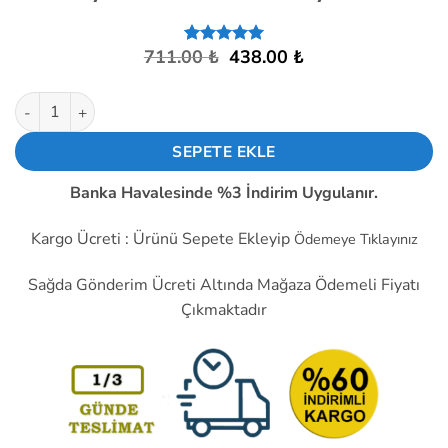
Orijinal
Şu
711.00
₺
438.00
₺
1
müşteri
fiyat:
andaki
puanına
dayanarak
711.00 ₺.
fiyat:
Kaz Viyolü 38 x 31 Kuluçka Gelişim Viyolü Kaz Yumurtası Uyum
5 üzerinden
438.00 ₺.
5
puan aldı
SEPETE EKLE
Banka Havalesinde %3 İndirim Uygulanır.
Kargo Ücreti : Ürünü Sepete Ekleyip
Ödemeye Tıklayınız
Sağda Gönderim Ücreti Altında Mağaza Ödemeli Fiyatı
Çıkmaktadır