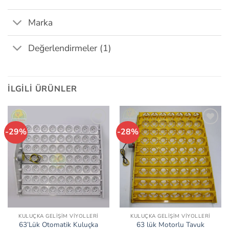
Marka
Değerlendirmeler (1)
İLGILI ÜRÜNLER
-29%
-28%
İstek
İstek
Listeme
Listeme
Ekle
Ekle
KULUÇKA GELIŞIM VIYOLLERI
KULUÇKA GELIŞIM VIYOLLERI
63’Lük Otomatik Kuluçka
63 lük Motorlu Tavuk