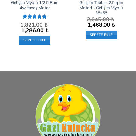
Gelişim Viyolü 1/2.5 Rpm
Gelişim Tablası 2.5 rpm
4w Yavaş Motor
Motorlu Gelişim Viyolü
38×55
2,045.00
₺
Orijinal
Şu
1,821.00
5 üzerinden
₺
1,468.00
₺
fiyat:
andaki
5
oy aldı
Orijinal
Şu
1,286.00
₺
2,045.00 ₺.
fiyat:
fiyat:
andaki
SEPETE EKLE
1,468.00 ₺.
1,821.00 ₺.
fiyat:
SEPETE EKLE
1,286.00 ₺.