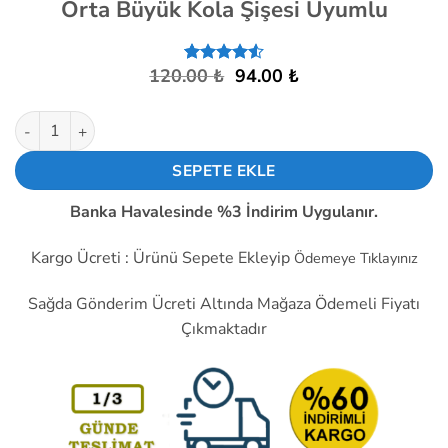
Orta Büyük Kola Şişesi Uyumlu
Orijinal
Şu
120.00
₺
94.00
₺
9
müşteri
fiyat:
andaki
puanına
dayanarak
120.00 ₺.
fiyat:
Pet Şişeye Uyumlu Civciv Suluğu Küçük Orta Büyük Kola Şişesi
5
94.00 ₺.
üzerinden
4.56
puan
SEPETE EKLE
aldı
Banka Havalesinde %3 İndirim Uygulanır.
Kargo Ücreti : Ürünü Sepete Ekleyip
Ödemeye Tıklayınız
Sağda Gönderim Ücreti Altında Mağaza Ödemeli Fiyatı
Çıkmaktadır