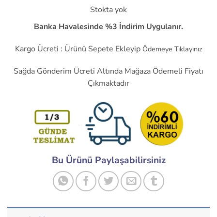
dayanarak
Stokta yok
5 üzerinden
5
puan aldı
Banka Havalesinde %3 İndirim Uygulanır.
Kargo Ücreti : Ürünü Sepete Ekleyip
Ödemeye Tıklayınız
Sağda Gönderim Ücreti Altında Mağaza Ödemeli Fiyatı
Çıkmaktadır
Bu Ürünü Paylaşabilirsiniz