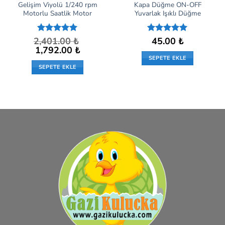
Gelişim Viyolü 1/240 rpm
Kapa Düğme ON-OFF
Motorlu Saatlik Motor
Yuvarlak Işıklı Düğme
2,401.00
5 üzerinden
₺
5 üzerinden
45.00
₺
5
oy aldı
5
oy aldı
Orijinal
Şu
1,792.00
₺
fiyat:
andaki
SEPETE EKLE
2,401.00 ₺.
fiyat:
SEPETE EKLE
1,792.00 ₺.