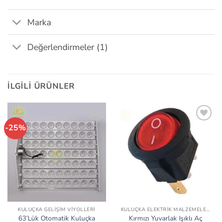
Marka
Değerlendirmeler (1)
İLGILI ÜRÜNLER
-25%
İstek
İstek
Listeme
Listeme
Ekle
Ekle
KULUÇKA GELIŞIM VIYOLLERI
KULUÇKA ELEKTRIK MALZEMELERI
63’Lük Otomatik Kuluçka
Kırmızı Yuvarlak Işıklı Aç