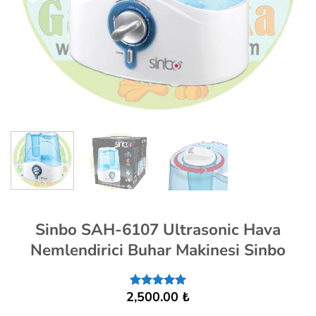
Sinbo SAH-6107 Ultrasonic Hava
Nemlendirici Buhar Makinesi Sinbo
2,500.00
₺
1
müşteri
puanına