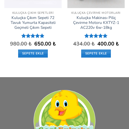
KULUÇKA ÇIKIM SEPETLERI
KULUÇKA ÇEVIRME MOTORLARI
Kuluçka Çıkım Sepeti 72
Kuluçka Makinası Piliç
Tavuk Yumurta Kapasiteli
Çevirme Motoru KXTYZ-1
Geçmeli Çıkım Sepeti
AC220v 6w-18kg
Orijinal
Şu
Orijinal
Şu
980.00
5
₺
650.00
₺
434.00
5 üzerinden
₺
400.00
₺
fiyat:
andaki
fiyat:
andak
üzerinden
5
oy aldı
980.00 ₺.
fiyat:
434.00 ₺.
fiyat:
4.75
oy
SEPETE EKLE
SEPETE EKLE
650.00 ₺.
400.0
aldı