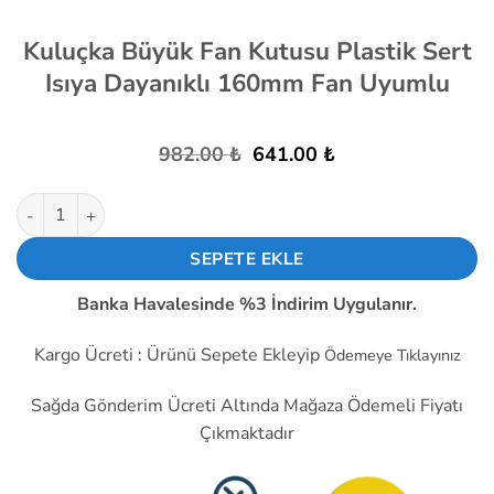
Kuluçka Büyük Fan Kutusu Plastik Sert
Isıya Dayanıklı 160mm Fan Uyumlu
Orijinal
Şu
982.00
₺
641.00
₺
fiyat:
andaki
982.00 ₺.
fiyat:
Kuluçka Büyük Fan Kutusu Plastik Sert Isıya Dayanıklı 160mm
641.00 ₺.
SEPETE EKLE
Banka Havalesinde %3 İndirim Uygulanır.
Kargo Ücreti : Ürünü Sepete Ekleyip
Ödemeye Tıklayınız
Sağda Gönderim Ücreti Altında Mağaza Ödemeli Fiyatı
Çıkmaktadır