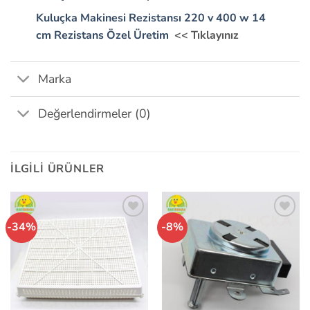
Kuluçka Makinesi Rezistansı 220 v 400 w 14
cm Rezistans Özel Üretim
<< Tıklayınız
Marka
Değerlendirmeler (0)
İLGILI ÜRÜNLER
-34%
-8%
İstek
İstek
Listeme
Listeme
Ekle
Ekle