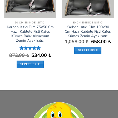
50 CM ENINDE ISITICI
80 CM ENINDE ISITICI
Karbon Isıtıcı Film 75×50 Cm
Karbon Isıtıcı Film 100×80
Hazır Kablolu Fişli Kafes
Cm Hazır Kablolu Fişli Kafes
Kümes Balık Akvaryum
Kümes Zemin Ayak Isıtıcı
Zemin Ayak Isıtıcı
Orijinal
Şu
1,058.00
₺
658.00
₺
fiyat:
anda
1,058.00 ₺.
fiyat
SEPETE EKLE
658.
Orijinal
Şu
872.00
5 üzerinden
₺
534.00
₺
fiyat:
andaki
5
oy aldı
872.00 ₺.
fiyat:
SEPETE EKLE
534.00 ₺.