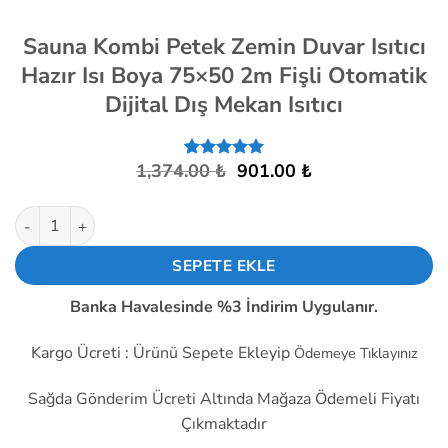
Sauna Kombi Petek Zemin Duvar Isıtıcı
Hazır Isı Boya 75×50 2m Fişli Otomatik
Dijital Dış Mekan Isıtıcı
Orijinal
Şu
1,374.00
₺
901.00
₺
1
müşteri
fiyat:
andaki
puanına
dayanarak
1,374.00 ₺.
fiyat:
Sauna Kombi Petek Zemin Duvar Isıtıcı Hazır Isı Boya 75x50 2m F
5 üzerinden
901.00 ₺.
5
puan aldı
SEPETE EKLE
Banka Havalesinde %3 İndirim Uygulanır.
Kargo Ücreti : Ürünü Sepete Ekleyip
Ödemeye Tıklayınız
Sağda Gönderim Ücreti Altında Mağaza Ödemeli Fiyatı
Çıkmaktadır