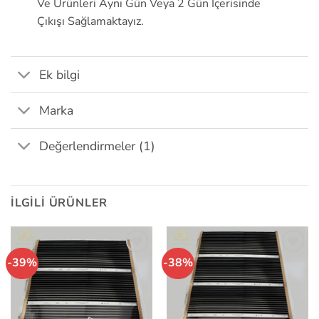
Ve Ürünleri Aynı Gün Veya 2 Gün İçerisinde
Çıkışı Sağlamaktayız.
Ek bilgi
Marka
Değerlendirmeler (1)
İLGILI ÜRÜNLER
-39%
-38%
İstek
İstek
Listeme
Listeme
Ekle
Ekle