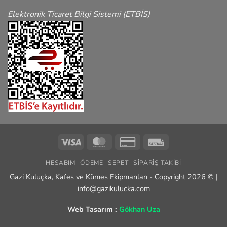
Elektronik Ticaret Bilgi Sistemi (ETBİS)
Visa
MasterCard
Credit
Fattura
Card
HESABIM
ÖDEME
SEPET
SIPARIŞ TAKIBI
2
Gazi Kuluçka, Kafes ve Kümes Ekipmanları - Copyright 2026 © |
info@gazikulucka.com
Web Tasarım :
Gökhan Uza