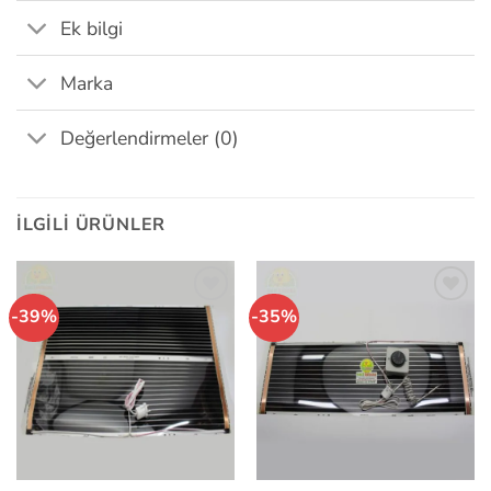
Ek bilgi
Marka
Değerlendirmeler (0)
İLGILI ÜRÜNLER
-39%
-35%
İstek
İstek
Listeme
Listeme
Ekle
Ekle