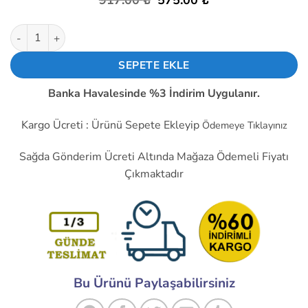
917.00
₺
575.00
₺
fiyat:
andaki
917.00 ₺.
fiyat:
Karbon Isıtıcı Film 75x80 Cm Hazır Kablolu Fişli Kafes Kümes Z
575.00 ₺.
SEPETE EKLE
Banka Havalesinde %3 İndirim Uygulanır.
Kargo Ücreti : Ürünü Sepete Ekleyip
Ödemeye Tıklayınız
Sağda Gönderim Ücreti Altında Mağaza Ödemeli Fiyatı
Çıkmaktadır
Bu Ürünü Paylaşabilirsiniz