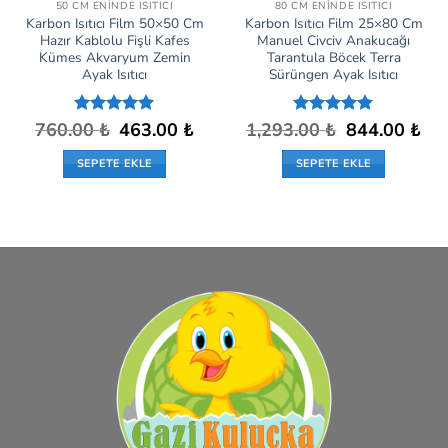
50 CM ENINDE ISITICI
80 CM ENINDE ISITICI
Karbon Isıtıcı Film 50×50 Cm
Karbon Isıtıcı Film 25×80 Cm
Hazır Kablolu Fişli Kafes
Manuel Civciv Anakucağı
Kümes Akvaryum Zemin
Tarantula Böcek Terra
Ayak Isıtıcı
Sürüngen Ayak Isıtıcı
Orijinal
Şu
Orijinal
Şu
760.00
5 üzerinden
₺
463.00
₺
1,293.00
5 üzerinden
₺
844.00
₺
fiyat:
andaki
fiyat:
anda
5
oy aldı
5
oy aldı
760.00 ₺.
fiyat:
1,293.00 ₺.
fiyat
SEPETE EKLE
SEPETE EKLE
463.00 ₺.
844.