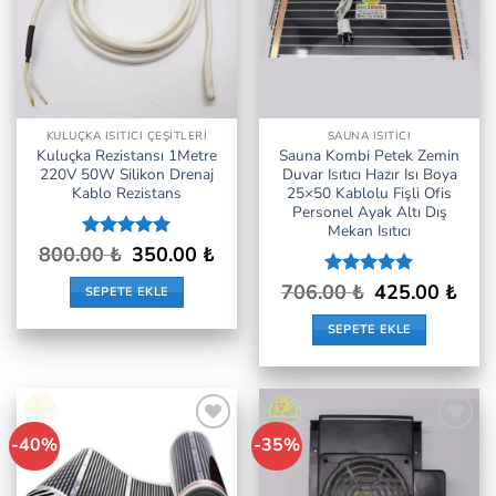
KULUÇKA ISITICI ÇEŞITLERI
SAUNA ISITICI
Kuluçka Rezistansı 1Metre
Sauna Kombi Petek Zemin
220V 50W Silikon Drenaj
Duvar Isıtıcı Hazır Isı Boya
Kablo Rezistans
25×50 Kablolu Fişli Ofis
Personel Ayak Altı Dış
Mekan Isıtıcı
Orijinal
Şu
800.00
5 üzerinden
₺
350.00
₺
fiyat:
andaki
5
oy aldı
800.00 ₺.
fiyat:
Orijinal
Şu
706.00
5 üzerinden
₺
425.00
₺
SEPETE EKLE
350.00 ₺.
fiyat:
andak
5
oy aldı
706.00 ₺.
fiyat:
SEPETE EKLE
425.0
-40%
-35%
İstek
İstek
Listeme
Listeme
Ekle
Ekle