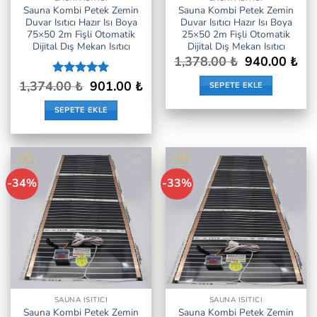
Sauna Kombi Petek Zemin
Sauna Kombi Petek Zemin
Duvar Isıtıcı Hazır Isı Boya
Duvar Isıtıcı Hazır Isı Boya
75×50 2m Fişli Otomatik
25×50 2m Fişli Otomatik
Dijital Dış Mekan Isıtıcı
Dijital Dış Mekan Isıtıcı
Orijinal
Şu
1,378.00
₺
940.00
₺
fiyat:
anda
1,378.00 ₺.
fiyat
Orijinal
Şu
1,374.00
5 üzerinden
₺
901.00
₺
SEPETE EKLE
940.
fiyat:
andaki
5
oy aldı
1,374.00 ₺.
fiyat:
SEPETE EKLE
901.00 ₺.
-34%
-33%
İstek
İstek
Listeme
Listeme
Ekle
Ekle
SAUNA ISITICI
SAUNA ISITICI
Sauna Kombi Petek Zemin
Sauna Kombi Petek Zemin