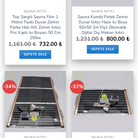
SAUNA ISITICI
SAUNA ISITICI
Top Sargılı Sauna Film 1
Sauna Kombi Petek Zemin
Metre Fiyatı Duvar Zemin
Duvar Isıtıcı Hazır Isı Boya
Parke Halı Altı Zemin Isıtıcı
50×50 2m Fişli Otomatik
Pvc Kaplı Isı Boyası 50 Cm
Dijital Dış Mekan Isıtıcı
200w
Orijinal
Şu
1,231.00
₺
800.00
₺
fiyat:
anda
Orijinal
Şu
1,161.00
₺
732.00
₺
1,231.00 ₺.
fiyat
fiyat:
andaki
SEPETE EKLE
800.
1,161.00 ₺.
fiyat:
SEPETE EKLE
732.00 ₺.
-34%
-32%
İstek
İstek
Listeme
Listeme
Ekle
Ekle
SAUNA ISITICI
SAUNA ISITICI