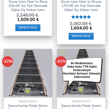
Duvar Isıtıcı Hazır Isı Boya
Duvar Isıtıcı Hazır Isı Boyası
150×50 2m Fişli Otomatik
175×50 2m Fişli Otomatik
Dijital Dış Mekan Isıtıcı
Dijital Dış Mekan Isıtıcı
2,248.00
₺
Orijinal
Şu
1,509.00
₺
fiyat:
andaki
2,382.00
5 üzerinden
₺
2,248.00 ₺.
fiyat:
5
oy aldı
Orijinal
Şu
1,604.00
₺
SEPETE EKLE
1,509.00 ₺.
fiyat:
andaki
2,382.00 ₺.
fiyat:
SEPETE EKLE
1,604.00 ₺.
-32%
-32%
İstek
İstek
Listeme
Listeme
Ekle
Ekle
SAUNA ISITICI
SAUNA ISITICI
Sauna Kombi Petek Zemin
Sauna Kombi Petek Zemin