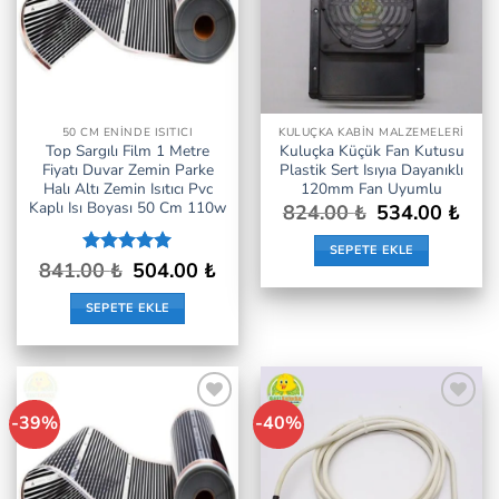
50 CM ENINDE ISITICI
KULUÇKA KABIN MALZEMELERI
Top Sargılı Film 1 Metre
Kuluçka Küçük Fan Kutusu
Fiyatı Duvar Zemin Parke
Plastik Sert Isıyıa Dayanıklı
Halı Altı Zemin Isıtıcı Pvc
120mm Fan Uyumlu
Kaplı Isı Boyası 50 Cm 110w
Orijinal
Şu
824.00
₺
534.00
₺
fiyat:
andak
824.00 ₺.
fiyat:
SEPETE EKLE
534.0
Orijinal
Şu
841.00
5 üzerinden
₺
504.00
₺
fiyat:
andaki
5
oy aldı
841.00 ₺.
fiyat:
SEPETE EKLE
504.00 ₺.
-39%
-40%
İstek
İstek
Listeme
Listeme
Ekle
Ekle