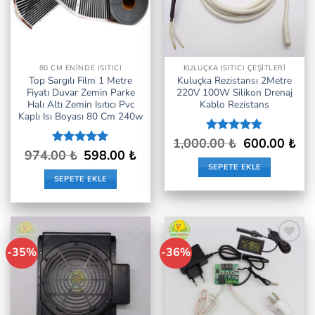
80 CM ENINDE ISITICI
KULUÇKA ISITICI ÇEŞITLERI
Top Sargılı Film 1 Metre
Kuluçka Rezistansı 2Metre
Fiyatı Duvar Zemin Parke
220V 100W Silikon Drenaj
Halı Altı Zemin Isıtıcı Pvc
Kablo Rezistans
Kaplı Isı Boyası 80 Cm 240w
Orijinal
Şu
1,000.00
5 üzerinden
₺
600.00
₺
fiyat:
anda
Orijinal
Şu
5
oy aldı
974.00
5 üzerinden
₺
598.00
₺
1,000.00 ₺.
fiyat
fiyat:
andaki
5
oy aldı
SEPETE EKLE
600.
974.00 ₺.
fiyat:
SEPETE EKLE
598.00 ₺.
-35%
-36%
İstek
İstek
Listeme
Listeme
Ekle
Ekle