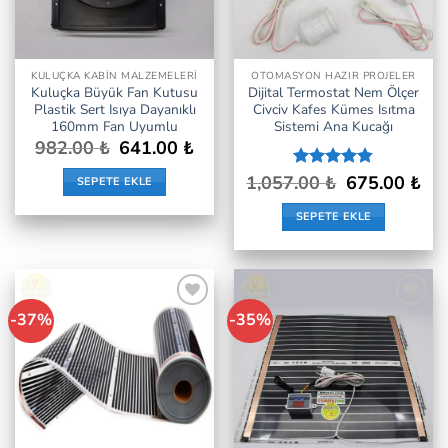
KULUÇKA KABIN MALZEMELERI
OTOMASYON HAZIR PROJELER
Kuluçka Büyük Fan Kutusu
Dijital Termostat Nem Ölçer
Plastik Sert Isıya Dayanıklı
Civciv Kafes Kümes Isıtma
160mm Fan Uyumlu
Sistemi Ana Kucağı
Orijinal
Şu
982.00
₺
641.00
₺
fiyat:
andaki
982.00 ₺.
fiyat:
Orijinal
Şu
1,057.00
5
₺
675.00
₺
SEPETE EKLE
641.00 ₺.
fiyat:
anda
üzerinden
1,057.00 ₺.
fiyat
4.8
oy aldı
SEPETE EKLE
675.
-37%
-35%
İstek
İstek
Listeme
Listeme
Ekle
Ekle