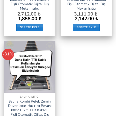
Fişli Otomatik Dijital Dış
Fişli Otomatik Dijital Dış
Mekan Isıtıcı
Mekan Isıtıcı
2,712.00
₺
3,111.00
₺
Orijinal
Şu
Orijinal
Şu
1,858.00
₺
2,142.00
₺
fiyat:
andaki
fiyat:
andaki
2,712.00 ₺.
fiyat:
3,111.00 ₺.
fiyat:
SEPETE EKLE
SEPETE EKLE
1,858.00 ₺.
2,142.00 ₺.
-31%
İstek
Listeme
Ekle
SAUNA ISITICI
Sauna Kombi Petek Zemin
Duvar Isıtıcı Hazır Isı Boyası
300×50 2m TTR Kablolu
Fişli Otomatik Dijital Dış