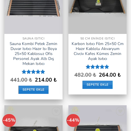
SAUNA ISITICI
50 CM ENINDE ISITICI
Sauna Kombi Petek Zemin
Karbon Isıtıcı Film 25×50 Cm
Duvar Isıtıcı Hazır Isı Boya
Hazır Kablolu Akvaryum
25×50 Kablosuz Ofis
Civciv Kafes Kümes Zemin
Personel Ayak Altı Dış
Ayak Isıtıcı
Mekan Isıtıcı
Orijinal
Şu
482.00
5 üzerinden
₺
264.00
₺
fiyat:
andak
Orijinal
Şu
4.85
oy
441.00
5 üzerinden
₺
214.00
₺
482.00 ₺.
fiyat:
fiyat:
andaki
aldı
5
oy aldı
SEPETE EKLE
264.0
441.00 ₺.
fiyat:
SEPETE EKLE
214.00 ₺.
-45%
-44%
İstek
İstek
Listeme
Listeme
Ekle
Ekle