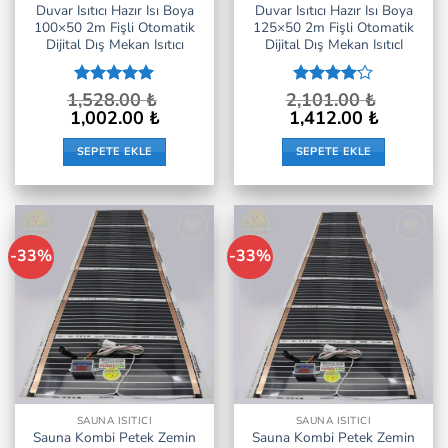
Duvar Isıtıcı Hazır Isı Boya
Duvar Isıtıcı Hazır Isı Boya
100×50 2m Fişli Otomatik
125×50 2m Fişli Otomatik
Dijital Dış Mekan Isıtıcı
Dijital Dış Mekan IsıtıcI
1,528.00
5 üzerinden
₺
2,101.00
5
₺
5
oy aldı
üzerinden
Orijinal
Şu
Orijinal
Şu
1,002.00
₺
1,412.00
₺
fiyat:
andaki
fiyat:
andaki
4
oy aldı
1,528.00 ₺.
fiyat:
2,101.00 ₺.
fiyat:
SEPETE EKLE
SEPETE EKLE
1,002.00 ₺.
1,412.00 ₺.
-33%
-33%
İstek
İstek
Listeme
Listeme
Ekle
Ekle
SAUNA ISITICI
SAUNA ISITICI
Sauna Kombi Petek Zemin
Sauna Kombi Petek Zemin