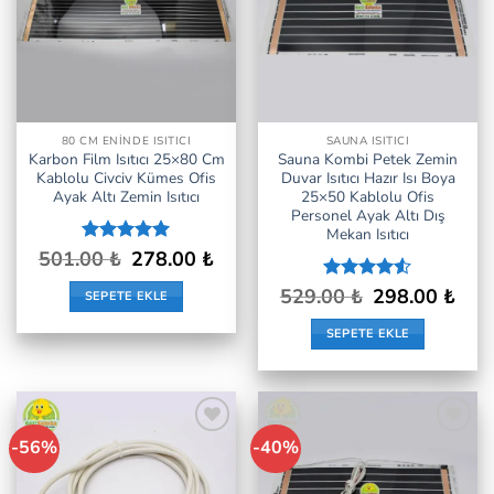
80 CM ENINDE ISITICI
SAUNA ISITICI
Karbon Film Isıtıcı 25×80 Cm
Sauna Kombi Petek Zemin
Kablolu Civciv Kümes Ofis
Duvar Isıtıcı Hazır Isı Boya
Ayak Altı Zemin Isıtıcı
25×50 Kablolu Ofis
Personel Ayak Altı Dış
Mekan Isıtıcı
Orijinal
Şu
501.00
5 üzerinden
₺
278.00
₺
fiyat:
andaki
4.94
oy
501.00 ₺.
fiyat:
aldı
Orijinal
Şu
529.00
5
₺
298.00
₺
SEPETE EKLE
278.00 ₺.
fiyat:
andak
üzerinden
529.00 ₺.
fiyat:
4.5
oy
SEPETE EKLE
298.0
aldı
-56%
-40%
İstek
İstek
Listeme
Listeme
Ekle
Ekle