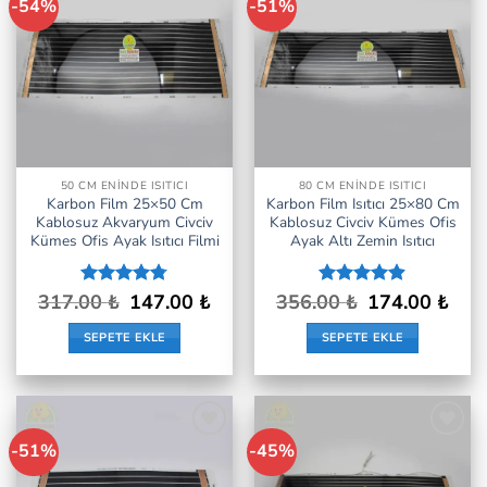
-54%
-51%
İstek
İstek
Listeme
Listeme
Ekle
Ekle
50 CM ENINDE ISITICI
80 CM ENINDE ISITICI
Karbon Film 25×50 Cm
Karbon Film Isıtıcı 25×80 Cm
Kablosuz Akvaryum Civciv
Kablosuz Civciv Kümes Ofis
Kümes Ofis Ayak Isıtıcı Filmi
Ayak Altı Zemin Isıtıcı
Orijinal
Şu
Orijinal
Şu
317.00
5
₺
147.00
₺
356.00
5 üzerinden
₺
174.00
₺
fiyat:
andaki
fiyat:
andak
üzerinden
4.9
oy aldı
317.00 ₺.
fiyat:
356.00 ₺.
fiyat:
4.77
oy
SEPETE EKLE
SEPETE EKLE
147.00 ₺.
174.0
aldı
-51%
-45%
İstek
İstek
Listeme
Listeme
Ekle
Ekle