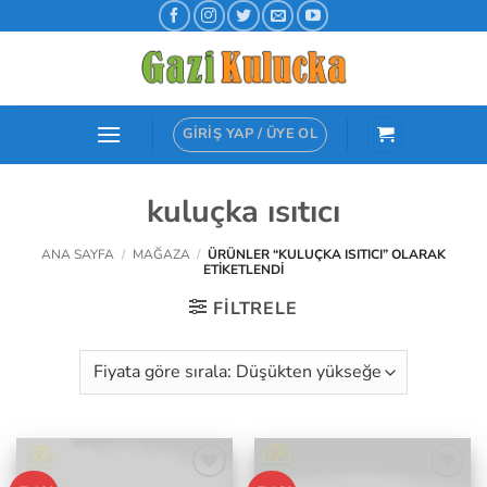
İçeriğe
atla
GIRIŞ YAP / ÜYE OL
kuluçka ısıtıcı
ANA SAYFA
/
MAĞAZA
/
ÜRÜNLER “KULUÇKA ISITICI” OLARAK
ETIKETLENDI
FILTRELE