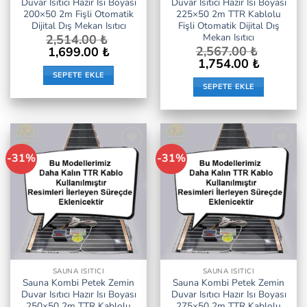
Duvar Isıtıcı Hazır Isı Boyası
Duvar Isıtıcı Hazır Isı Boyası
200×50 2m Fişli Otomatik
225×50 2m TTR Kablolu
Dijital Dış Mekan Isıtıcı
Fişli Otomatik Dijital Dış
Mekan Isıtıcı
2,514.00
₺
Orijinal
Şu
2,567.00
₺
1,699.00
₺
fiyat:
andaki
Orijinal
Şu
1,754.00
₺
2,514.00 ₺.
fiyat:
fiyat:
andaki
SEPETE EKLE
1,699.00 ₺.
2,567.00 ₺.
fiyat:
SEPETE EKLE
1,754.00 ₺.
-31%
-31%
İstek
İstek
Listeme
Listeme
Ekle
Ekle
SAUNA ISITICI
SAUNA ISITICI
Sauna Kombi Petek Zemin
Sauna Kombi Petek Zemin
Duvar Isıtıcı Hazır Isı Boyası
Duvar Isıtıcı Hazır Isı Boyası
250×50 2m TTR Kablolu
275×50 2m TTR Kablolu