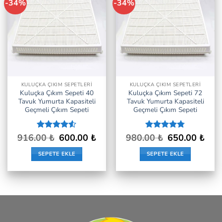
-34%
-34%
İstek
İstek
Listeme
Listeme
Ekle
Ekle
KULUÇKA ÇIKIM SEPETLERI
KULUÇKA ÇIKIM SEPETLERI
Kuluçka Çıkım Sepeti 40
Kuluçka Çıkım Sepeti 72
Tavuk Yumurta Kapasiteli
Tavuk Yumurta Kapasiteli
Geçmeli Çıkım Sepeti
Geçmeli Çıkım Sepeti
Orijinal
Şu
Orijinal
Şu
916.00
5
₺
600.00
₺
980.00
5
₺
650.00
₺
fiyat:
andaki
fiyat:
andak
üzerinden
üzerinden
916.00 ₺.
fiyat:
980.00 ₺.
fiyat:
4.5
oy
4.75
oy
SEPETE EKLE
SEPETE EKLE
600.00 ₺.
650.0
aldı
aldı