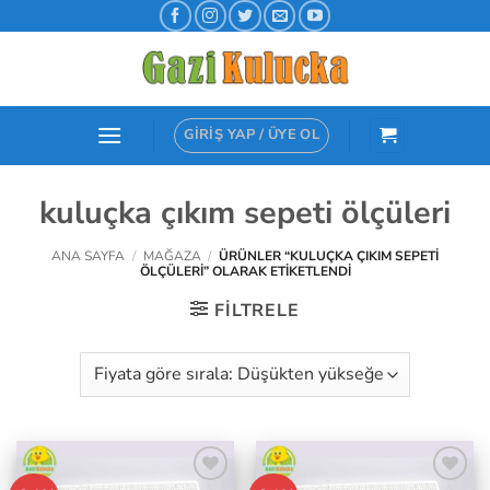
İçeriğe
atla
GIRIŞ YAP / ÜYE OL
kuluçka çıkım sepeti ölçüleri
ANA SAYFA
/
MAĞAZA
/
ÜRÜNLER “KULUÇKA ÇIKIM SEPETI
ÖLÇÜLERI” OLARAK ETIKETLENDI
FILTRELE