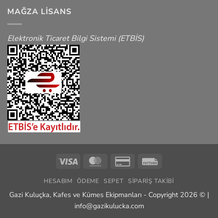
MAĞZA LISANS
Elektronik Ticaret Bilgi Sistemi (ETBİS)
Visa
MasterCard
Credit
Fattura
Card
HESABIM
ÖDEME
SEPET
SIPARIŞ TAKIBI
2
Gazi Kuluçka, Kafes ve Kümes Ekipmanları - Copyright 2026 © |
info@gazikulucka.com