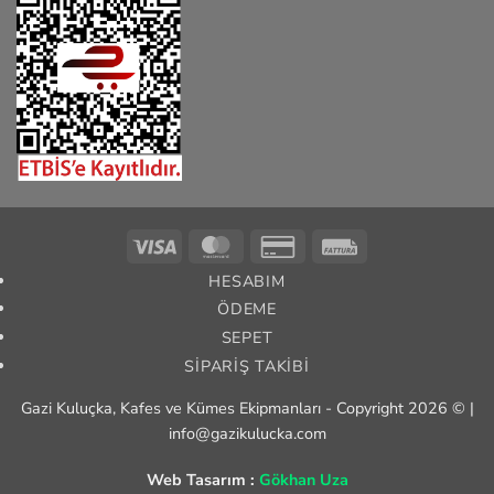
Visa
MasterCard
Credit
Fattura
Card
HESABIM
2
ÖDEME
SEPET
SIPARIŞ TAKIBI
Gazi Kuluçka, Kafes ve Kümes Ekipmanları - Copyright 2026 © |
info@gazikulucka.com
Web Tasarım :
Gökhan Uza