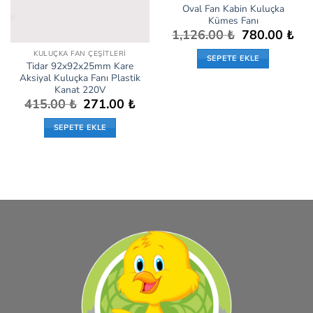
Oval Fan Kabin Kuluçka
Kümes Fanı
Orijinal
Şu
1,126.00
₺
780.00
₺
fiyat:
anda
1,126.00 ₺.
fiyat
KULUÇKA FAN ÇEŞITLERI
SEPETE EKLE
780.
Tidar 92x92x25mm Kare
Aksiyal Kuluçka Fanı Plastik
Kanat 220V
Orijinal
Şu
415.00
₺
271.00
₺
fiyat:
andaki
415.00 ₺.
fiyat:
SEPETE EKLE
271.00 ₺.