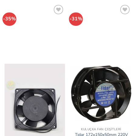
-35%
-31%
İstek
İstek
Listeme
Listeme
Ekle
Ekle
KULUÇKA FAN ÇEŞITLERI
Tidar 172x150x50mm 220V