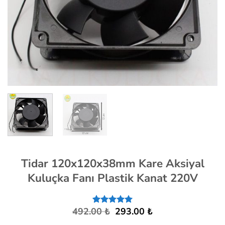
Tidar 120x120x38mm Kare Aksiyal
Kuluçka Fanı Plastik Kanat 220V
Orijinal
Şu
492.00
₺
293.00
₺
8
müşteri
fiyat:
andaki
puanına