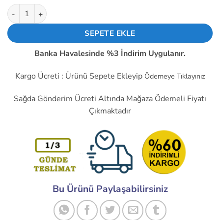
dayanarak
492.00 ₺.
fiyat:
Tidar 120x120x38mm Kare Aksiyal Kuluçka Fanı Plastik Kanat
5 üzerinden
293.00 ₺.
5
puan aldı
SEPETE EKLE
Banka Havalesinde %3 İndirim Uygulanır.
Kargo Ücreti : Ürünü Sepete Ekleyip
Ödemeye Tıklayınız
Sağda Gönderim Ücreti Altında Mağaza Ödemeli Fiyatı
Çıkmaktadır
Bu Ürünü Paylaşabilirsiniz